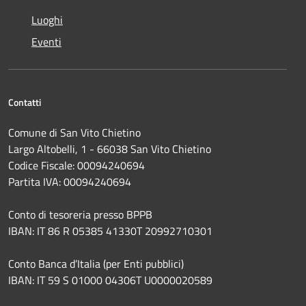
Luoghi
Eventi
Contatti
Comune di San Vito Chietino
Largo Altobelli, 1 - 66038 San Vito Chietino
Codice Fiscale: 00094240694
Partita IVA: 00094240694
Conto di tesoreria presso BPPB
IBAN: IT 86 R 05385 41330T 20992710301
Conto Banca d’Italia (per Enti pubblici)
IBAN: IT 59 S 01000 04306T U0000020589