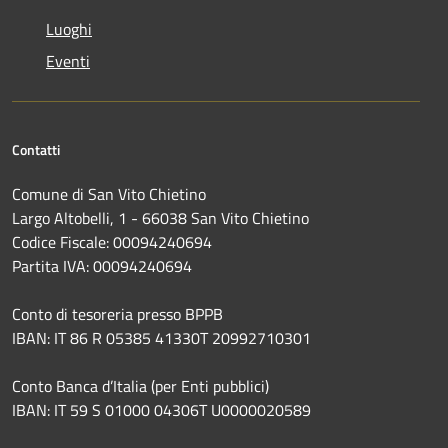
Luoghi
Eventi
Contatti
Comune di San Vito Chietino
Largo Altobelli, 1 - 66038 San Vito Chietino
Codice Fiscale: 00094240694
Partita IVA: 00094240694
Conto di tesoreria presso BPPB
IBAN: IT 86 R 05385 41330T 20992710301
Conto Banca d’Italia (per Enti pubblici)
IBAN: IT 59 S 01000 04306T U0000020589