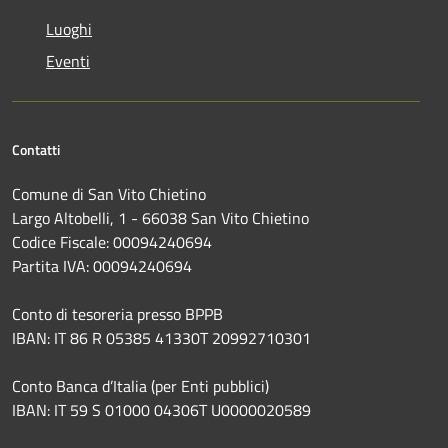
Luoghi
Eventi
Contatti
Comune di San Vito Chietino
Largo Altobelli, 1 - 66038 San Vito Chietino
Codice Fiscale: 00094240694
Partita IVA: 00094240694
Conto di tesoreria presso BPPB
IBAN: IT 86 R 05385 41330T 20992710301
Conto Banca d’Italia (per Enti pubblici)
IBAN: IT 59 S 01000 04306T U0000020589