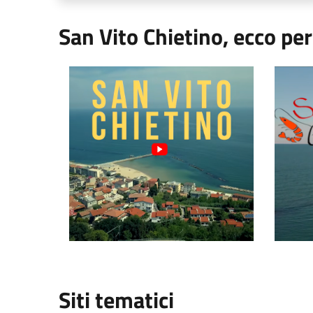
San Vito Chietino, ecco pe
Video Comune di San Vito Chietino
Video "S
Siti tematici