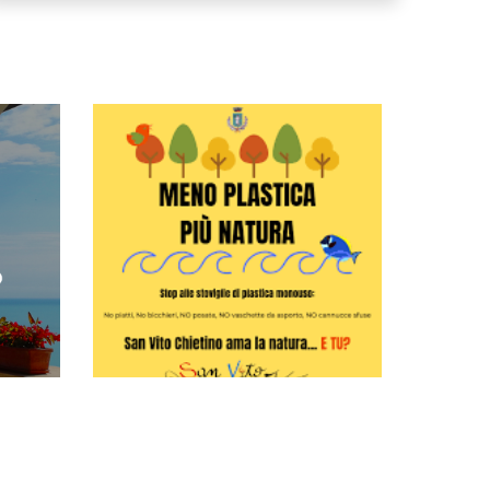
istico del Comune di San Vito Chietino
Meno plastica più natura - Clicca per saperne di più