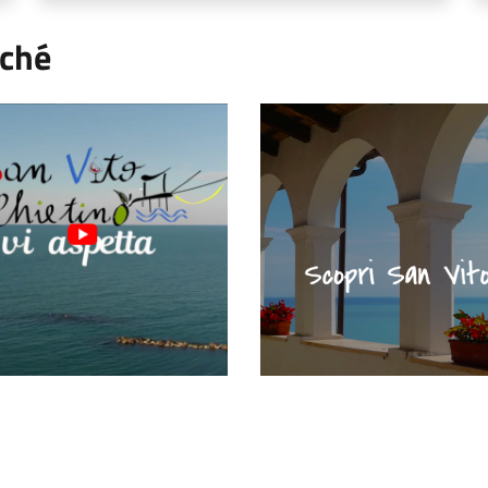
rché
an Vito, riparte!"
"Scopri San Vito" - Portale tur