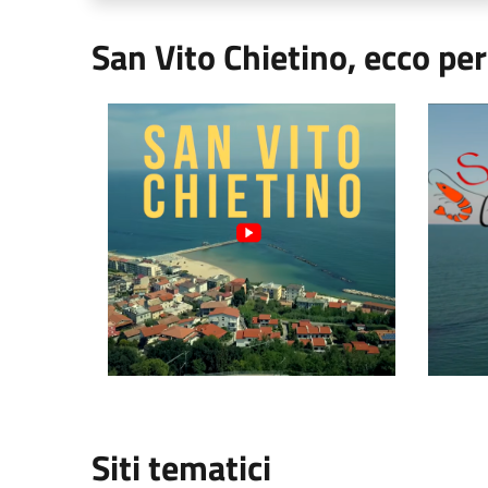
San Vito Chietino, ecco pe
Video Comune di San Vito Chietino
Video "S
Siti tematici