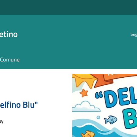
etino
Seg
il Comune
lfino Blu"
ay