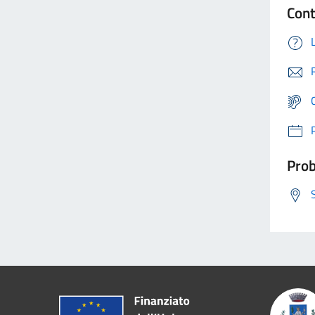
Cont
Prob