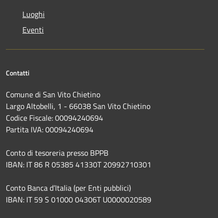
Luoghi
Eventi
Contatti
Comune di San Vito Chietino
Largo Altobelli, 1 - 66038 San Vito Chietino
Codice Fiscale: 00094240694
Partita IVA: 00094240694
Conto di tesoreria presso BPPB
IBAN: IT 86 R 05385 41330T 20992710301
Conto Banca d’Italia (per Enti pubblici)
IBAN: IT 59 S 01000 04306T U0000020589