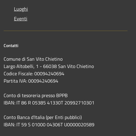
Luoghi
Eventi
Contatti
Comune di San Vito Chietino
Largo Altobelli, 1 - 66038 San Vito Chietino
Codice Fiscale: 00094240694
Partita IVA: 00094240694
Conto di tesoreria presso BPPB
IBAN: IT 86 R 05385 41330T 20992710301
Conto Banca d’Italia (per Enti pubblici)
IBAN: IT 59 S 01000 04306T U0000020589