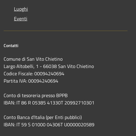
Luoghi
Eventi
Contatti
Comune di San Vito Chietino
Largo Altobelli, 1 - 66038 San Vito Chietino
Codice Fiscale: 00094240694
Partita IVA: 00094240694
Conto di tesoreria presso BPPB
IBAN: IT 86 R 05385 41330T 20992710301
Conto Banca d’Italia (per Enti pubblici)
IBAN: IT 59 S 01000 04306T U0000020589