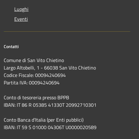
Luoghi
Eventi
Contatti
Comune di San Vito Chietino
Largo Altobelli, 1 - 66038 San Vito Chietino
Codice Fiscale: 00094240694
Partita IVA: 00094240694
Conto di tesoreria presso BPPB
IBAN: IT 86 R 05385 41330T 20992710301
Conto Banca d’Italia (per Enti pubblici)
IBAN: IT 59 S 01000 04306T U0000020589