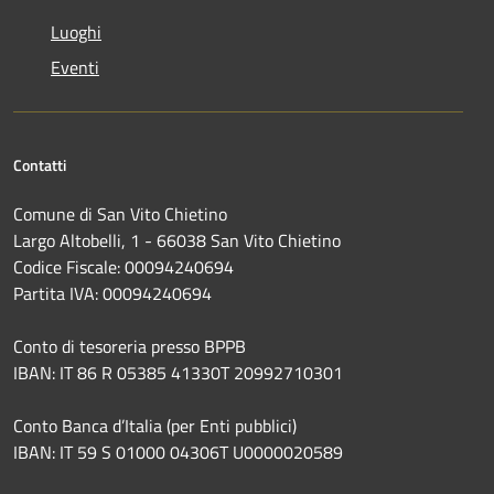
Luoghi
Eventi
Contatti
Comune di San Vito Chietino
Largo Altobelli, 1 - 66038 San Vito Chietino
Codice Fiscale: 00094240694
Partita IVA: 00094240694
Conto di tesoreria presso BPPB
IBAN: IT 86 R 05385 41330T 20992710301
Conto Banca d’Italia (per Enti pubblici)
IBAN: IT 59 S 01000 04306T U0000020589