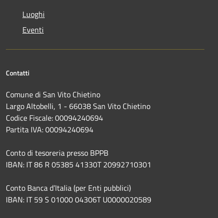
Luoghi
Eventi
Contatti
Comune di San Vito Chietino
Largo Altobelli, 1 - 66038 San Vito Chietino
Codice Fiscale: 00094240694
Partita IVA: 00094240694
Conto di tesoreria presso BPPB
IBAN: IT 86 R 05385 41330T 20992710301
Conto Banca d’Italia (per Enti pubblici)
IBAN: IT 59 S 01000 04306T U0000020589