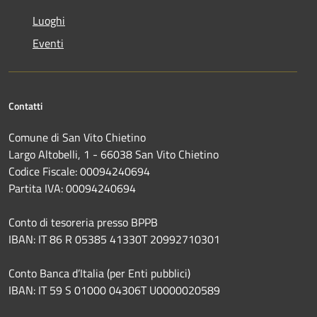
Luoghi
Eventi
Contatti
Comune di San Vito Chietino
Largo Altobelli, 1 - 66038 San Vito Chietino
Codice Fiscale: 00094240694
Partita IVA: 00094240694
Conto di tesoreria presso BPPB
IBAN: IT 86 R 05385 41330T 20992710301
Conto Banca d’Italia (per Enti pubblici)
IBAN: IT 59 S 01000 04306T U0000020589